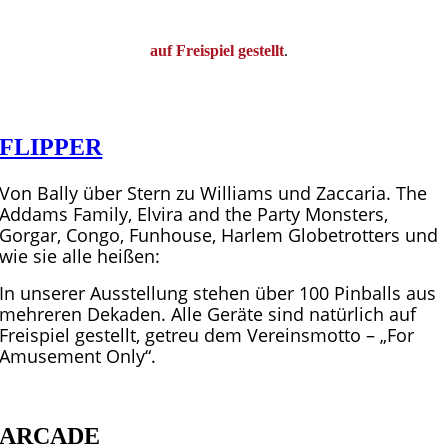
uns in Nostalgie zu
schwelgen.
Alle Geräte sind
auf Freispiel gestellt
.
Somit können alle
Flipper/Arcades ohne weiteren Münzwurf bespielt werden.
FLIPPER
Von Bally über Stern zu Williams und Zaccaria. The
Addams Family, Elvira and the Party Monsters,
Gorgar, Congo, Funhouse, Harlem Globetrotters und
wie sie alle heißen:
In unserer Ausstellung stehen über 100 Pinballs aus
mehreren Dekaden. Alle Geräte sind natürlich auf
Freispiel gestellt, getreu dem Vereinsmotto – „For
Amusement Only“.
ARCADE