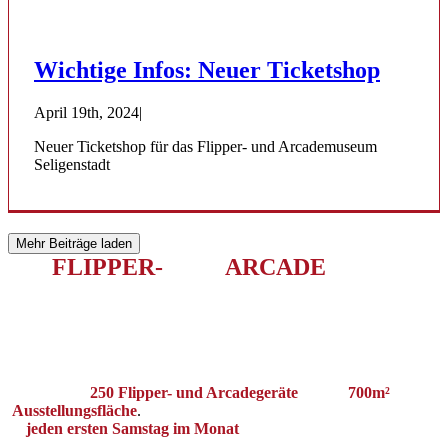
Wichtige Infos: Neuer Ticketshop
April 19th, 2024
|
Neuer Ticketshop für das Flipper- und Arcademuseum
Seligenstadt
Mehr Beiträge laden
DAS
FLIPPER-
UND
ARCADE
ERLEBNIS
IN HESSEN
Das Deutsche Flipper- und Arcademuseum in Seligenstadt beherbergt
über
250 Flipper- und Arcadegeräte
auf ca.
700m²
Ausstellungsfläche
.
Als erlebbares Spieltechnikmuseum haben wir
jeden ersten Samstag im Monat
geöffnet und laden Fans von
Pinballs, Videospielen, Arcades und generell der Gamingkultur ein, mit