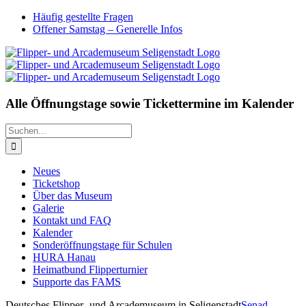
Zum
Facebook
Instagram
YouTube
Twitch
E-
Häufig gestellte Fragen
Inhalt
Mail
Offener Samstag – Generelle Infos
springen
Alle Öffnungstage sowie Tickettermine im Kalender
Suche
nach:
Neues
Ticketshop
Über das Museum
Galerie
Kontakt und FAQ
Kalender
Sonderöffnungstage für Schulen
HURA Hanau
Heimatbund Flipperturnier
Supporte das FAMS
Deutsches Flipper- und Arcademuseum in Seligenstadt
Senad