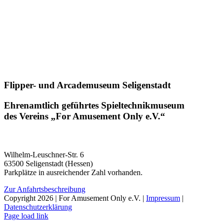
Flipper- und Arcademuseum Seligenstadt
Ehrenamtlich geführtes Spieltechnikmuseum
des Vereins „For Amusement Only e.V.“
Wilhelm-Leuschner-Str. 6
63500 Seligenstadt (Hessen)
Parkplätze in ausreichender Zahl vorhanden.
Zur Anfahrtsbeschreibung
Copyright 2026 | For Amusement Only e.V. |
Impressum
|
Datenschutzerklärung
Facebook
Instagram
YouTube
Twitch
E-
Page load link