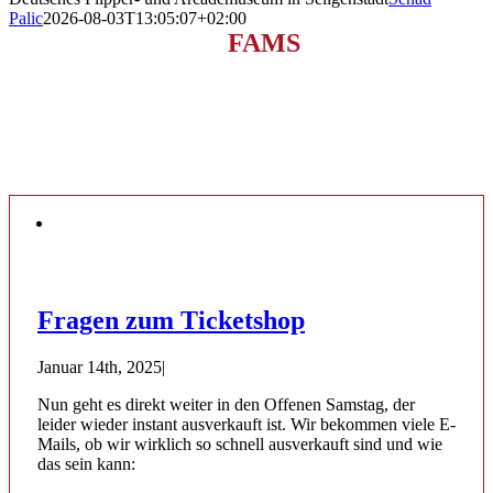
Palic
2026-08-03T13:05:07+02:00
NEUES AUS DEM
FAMS
Allerlei Neuigkeiten über das Museum findet Ihr
immer hier.
Fragen zum Ticketshop
Januar 14th, 2025
|
Nun geht es direkt weiter in den Offenen Samstag, der
leider wieder instant ausverkauft ist. Wir bekommen viele E-
Mails, ob wir wirklich so schnell ausverkauft sind und wie
das sein kann: