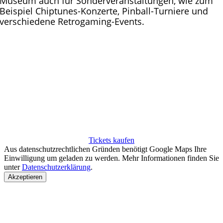
Museum auch für Sonderveranstaltungen, wie zum
Beispiel Chiptunes-Konzerte, Pinball-Turniere und
verschiedene Retrogaming-Events.
TICKETS FÜR DEN OFFENEN
SAMSTAG
Wir haben jeden ersten Samstag im Monat geöffnet.
Für den Einlass benötigst du ein Ticket, welches du
hier erwerben kannst.
Tickets kaufen
Aus datenschutzrechtlichen Gründen benötigt Google Maps Ihre
Einwilligung um geladen zu werden. Mehr Informationen finden Sie
unter
Datenschutzerklärung
.
Akzeptieren