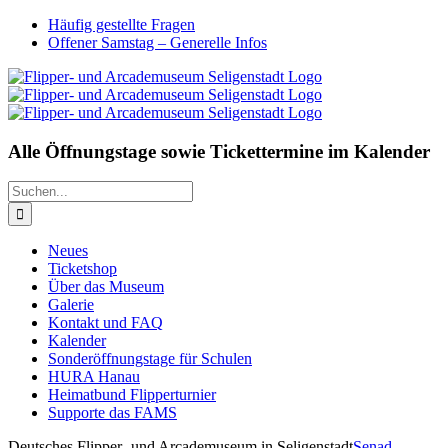
Zum
Facebook
Instagram
YouTube
Twitch
E-
Häufig gestellte Fragen
Inhalt
Mail
Offener Samstag – Generelle Infos
springen
Alle Öffnungstage sowie Tickettermine im Kalender
Suche
nach:
Neues
Ticketshop
Über das Museum
Galerie
Kontakt und FAQ
Kalender
Sonderöffnungstage für Schulen
HURA Hanau
Heimatbund Flipperturnier
Supporte das FAMS
Deutsches Flipper- und Arcademuseum in Seligenstadt
Senad