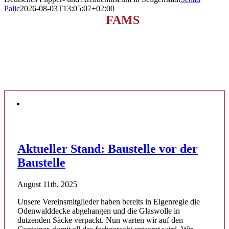
Palic
2026-08-03T13:05:07+02:00
NEUES AUS DEM
FAMS
Allerlei Neuigkeiten über das Museum findet Ihr
immer hier.
Aktueller Stand: Baustelle vor der
Baustelle
August 11th, 2025
|
Unsere Vereinsmitglieder haben bereits in Eigenregie die
Odenwalddecke abgehangen und die Glaswolle in
dutzenden Säcke verpackt. Nun warten wir auf den