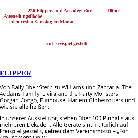
Das Deutsche Flipper- und Arcademuseum in Seligenstadt beherbergt
über
250 Flipper- und Arcadegeräte
auf ca.
700m²
Ausstellungsfläche
.
Als erlebbares Spieltechnikmuseum haben wir
jeden ersten Samstag im Monat
geöffnet und laden Fans von
Pinballs, Videospielen, Arcades und generell der Gamingkultur ein, mit
uns in Nostalgie zu
schwelgen.
Alle Geräte sind
auf Freispiel gestellt
.
Somit können alle
Flipper/Arcades ohne weiteren Münzwurf bespielt werden.
FLIPPER
Von Bally über Stern zu Williams und Zaccaria. The
Addams Family, Elvira and the Party Monsters,
Gorgar, Congo, Funhouse, Harlem Globetrotters und
wie sie alle heißen:
In unserer Ausstellung stehen über 100 Pinballs aus
mehreren Dekaden. Alle Geräte sind natürlich auf
Freispiel gestellt, getreu dem Vereinsmotto – „For
Amusement Only“.