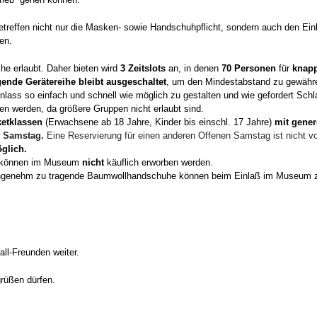
betreffen nicht nur die Masken- sowie Handschuhpflicht, sondern auch den E
ten.
he erlaubt. Daher bieten wird
3 Zeitslots
an, in denen
70 Personen
für
knapp
gende Gerätereihe bleibt ausgeschaltet
, um den Mindestabstand zu gewähr
nlass so einfach und schnell wie möglich zu gestalten und wie gefordert Schl
en werden, da größere Gruppen nicht erlaubt sind.
ketklassen
(Erwachsene ab 18 Jahre, Kinder bis einschl. 17 Jahre)
mit gener
n Samstag.
Eine Reservierung für einen anderen Offenen Samstag ist nicht v
glich.
e können im Museum
nicht
käuflich erworben werden.
ngenehm zu tragende Baumwollhandschuhe können beim Einlaß im Museum zu
all-Freunden weiter.
rüßen dürfen.