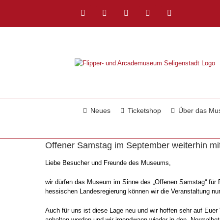
Zum
Inhalt
Facebook
Instagram
YouTube
Twitch
E-
springen
Mail
Neues
Ticketshop
Über das M
Offener Samstag im September weiterhin mi
Liebe Besucher und Freunde des Museums,
wir dürfen das Museum im Sinne des „Offenen Samstag“ für P
hessischen Landesregierung können wir die Veranstaltung nu
Auch für uns ist diese Lage neu und wir hoffen sehr auf Eue
anhalten werden und wir irgendwann wieder in den „Normalbet