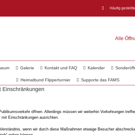
Häufig gestellt
Alle Öff
useum
Galerie
Kontakt und FAQ
Kalender
Sonderöff
Heimatbund Flipperturnier
Supporte das FAMS
t Einschränkungen
ublikumsverkehr öffnen. Allerdings müssen wir weiterhin Vorkehrungen treffe
r mit Einschränkungen ausrichten.
r Verständnis, wenn wir durch diese Maßnahmen etwaige Besucher abschrecken
rieb“ gehen können.