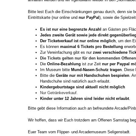
Bitte lest Euch die Einschränkungen genau durch, denn sie 
Eintrittskarte (nur online und
nur PayPal
), sowie die Spielzei
Es ist nur eine b
egrenzte Anzahl
an Gästen pro Fläc
Jedes zweite Gerät sowie jede direkt gegenüberlie
Der
Ticketverkauf ist nur online möglich
, um den Ei
Es können
maximal 6 Tickets pro Bestellung
erworb
Zur Vereinfachung gibt es nur
zwei verschiedene Tic
Die Tickets gelten nur für den kommenden Offene
Die
Online-Bezahlung
ist zur Zeit
nur per Paypal
mö
Im Museum bitte
Mund-Nasen-Schutz
tragen
. Dies
Bitte die
Geräte nur mit Handschuhen bespielen
. A
Handschuhe sind natürlich auch erlaubt.
Kindergeburtstage sind aktuell nicht möglich
Nur Getränkeverkauf.
Kinder unter 12 Jahren sind leider nicht erlaubt
.
Bitte gebt diese Information auch an befreundete Arcade/Pinb
Wir hoffen, dass wir Euch trotzdem am Offenen Samstag beg
Euer Team vom Flipper- und Arcademuseum Seligenstadt.