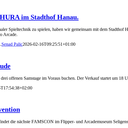
m HURA im Stadthof Hanau.
naler Spieltechnik zu spielen, haben wir gemeinsam mit dem Stadthof
ro Arcade.
.
Senad Palic
2026-02-16T09:25:51+01:00
eude
en drei offenen Samstage im Voraus buchen. Der Verkauf startet um 18 U
5T17:54:38+02:00
vention
z findet die nächste FAMSCON im Flipper- und Arcademuseum Seligensta