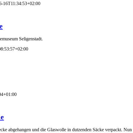
6-16T11:34:53+02:00
e
demuseum Seligenstadt.
8:53:57+02:00
04+01:00
le
cke abgehangen und die Glaswolle in dutzenden Säcke verpackt. Nun wa