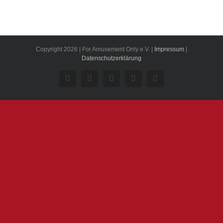
Copyright 2026 | For Amusement Only e.V. |
Impressum
|
Datenschutzerklärung
Facebook
Instagram
YouTube
Twitch
E-
Mail