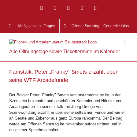
Zum
Inhalt
Facebook
Instagram
YouTube
Twitch
E-
springen
Mail
Häufig gestellte Fragen
Offener Samstag – Generelle Infos
Alle Öffnungstage sowie Tickettermine im Kalender
Famstalk: Peter „Franky“ Smets erzählt über
seine WTF Arcadefunde
Der Belgier Peter "Franky" Smets von rastermania.be ist in der
Szene ein bekannter und geschätzter Sammler und Händler von
Arcadegeräten. In seinem Talk mit Joerg Droege von
Sceneworld.org erzählt er über seine seltsamen Funde und wie er
an Geräte und Zubehör aus ganz Europa rankommt. Der Beitrag
wurde am Offenen Samstag im November aufgezeichnet und in
englischer Sprache gehalten.