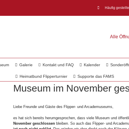
Häufig gestellt
Alle Öff
useum
Galerie
Kontakt und FAQ
Kalender
Sonderöff
Heimatbund Flipperturnier
Supporte das FAMS
Museum im November ges
Liebe Freunde und Gäste des Flipper- und Arcademuseums,
es hat sich bereits herumgesprochen, dass viele Museum und öffentli
November geschlossen
bleiben. So auch das Flipper- und Arcadem
ist noch nicht geklärt
. Das würden wir aber direkt nach der Klärung