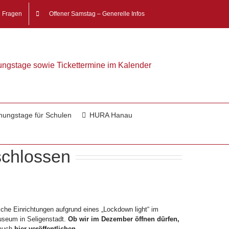
e Fragen
Offener Samstag – Generelle Infos
nungstage sowie Tickettermine im Kalender
nungstage für Schulen
HURA Hanau
chlossen
che Einrichtungen aufgrund eines „Lockdown light“ im
useum in Seligenstadt.
Ob wir im Dezember öffnen dürfen,
 auch
hier veröffentlichen
.