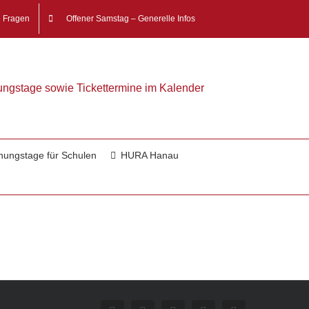
e Fragen
Offener Samstag – Generelle Infos
nungstage sowie Tickettermine im Kalender
nungstage für Schulen
HURA Hanau