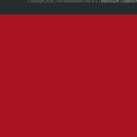
Copyright 2026 | For Amusement Only e.V. |
Impressum
|
Datensch