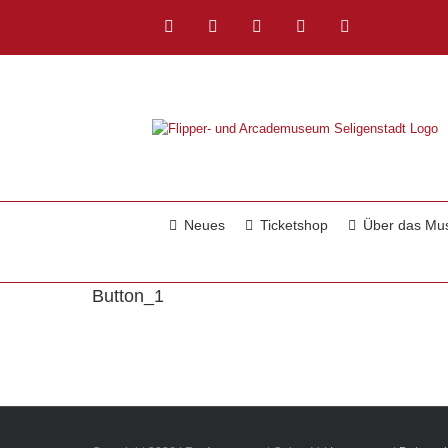
Zum
Inhalt
Facebook
Instagram
YouTube
Twitch
E-
springen
Mail
Neues
Ticketshop
Über das M
Button_1