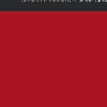
Copyright 2026 | For Amusement Only e.V. |
Impressum
|
Datensch