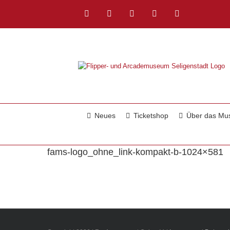
Zum
Inhalt
Facebook
Instagram
YouTube
Twitch
E-
springen
Mail
Neues
Ticketshop
Über das M
fams-logo_ohne_link-kompakt-b-1024×581