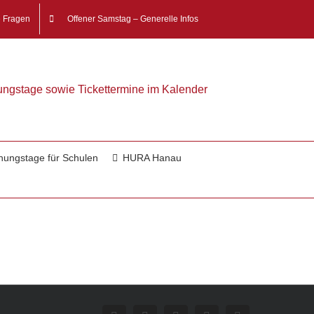
e Fragen
Offener Samstag – Generelle Infos
nungstage sowie Tickettermine im Kalender
nungstage für Schulen
HURA Hanau