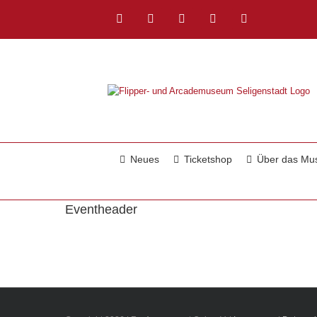
Zum
Inhalt
Facebook
Instagram
YouTube
Twitch
E-
springen
Mail
Neues
Ticketshop
Über das M
Eventheader