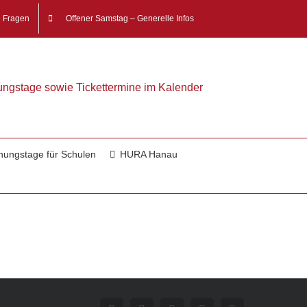
e Fragen
Offener Samstag – Generelle Infos
nungstage sowie Tickettermine im Kalender
nungstage für Schulen
HURA Hanau