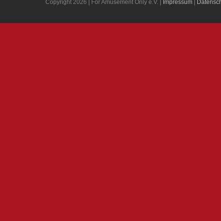
Copyright 2026 | For Amusement Only e.V. |
Impressum
|
Datensch